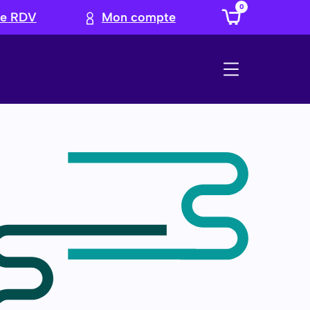
0
re RDV
Mon compte