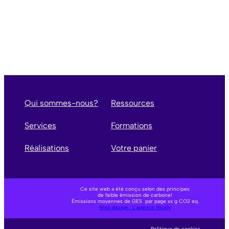
Qui sommes-nous?
Ressources
Services
Formations
Réalisations
Votre panier
Ce site web a été conçu selon des principes
de faible émission de carbone!
Émissions moyennes de GES par page xx g CO2 eq.
Web design : L’agence Nicely
Politique de cookies