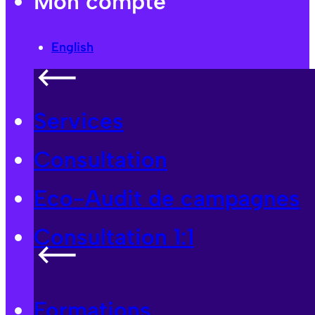
Mon compte
English
Services
Consultation
Eco-Audit de campagnes
Consultation 1:1
Formations